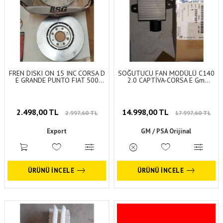
FREN DISKI ON 15 INC CORSA D
SOĞUTUCU FAN MODÜLÜ C140
E GRANDE PUNTO FIAT 500
2.0 CAPTİVA-CORSA E Gm
B10XFL B10XFT A13DTC
Orjinal
Z13DTJ Z13DTH A13DTE
B12XEL B12XER B14XEL
B13DTC B13DTE 01- Bsg Marka
2.498,00 TL
14.998,00 TL
2.997,60 TL
17.997,60 TL
Export
GM / PSA Orijinal
ÜRÜNÜ İNCELE
ÜRÜNÜ İNCELE