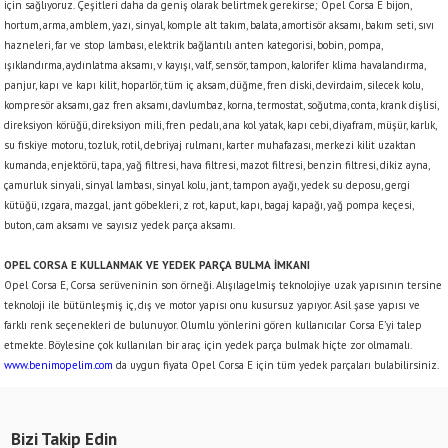
için sağlıyoruz. Çeşitleri daha da geniş olarak belirtmek gerekirse; Opel Corsa E bijon,
hortum, arma, amblem, yazı, sinyal, komple alt takım, balata, amortisör aksamı, bakım seti, sıvı
hazneleri, far ve stop lambası, elektrik bağlantılı anten kategorisi, bobin, pompa,
ışıklandırma, aydınlatma aksamı, v kayışı, valf, sensör, tampon, kalorifer klima havalandırma,
panjur, kapı ve kapı kilit, hoparlör, tüm iç aksam, düğme, fren diski, devirdaim, silecek kolu,
kompresör aksamı, gaz fren aksamı, davlumbaz, korna, termostat, soğutma, conta, krank dişlisi,
direksiyon körüğü, direksiyon mili, fren pedalı, ana kol yatak, kapı cebi, diyafram, müşür, karlık,
su fıskiye motoru, tozluk, rotil, debriyaj rulmanı, karter muhafazası, merkezi kilit uzaktan
kumanda, enjektörü, tapa, yağ filtresi, hava filtresi, mazot filtresi, benzin filtresi, dikiz ayna,
çamurluk sinyali, sinyal lambası, sinyal kolu, jant, tampon ayağı, yedek su deposu, gergi
kütüğü, ızgara, mazgal
jant göbekleri, z rot, kaput, kapı, bagaj kapağı, yağ pompa keçesi,
,
buton, cam aksamı ve sayısız yedek parça aksamı.
OPEL CORSA E KULLANMAK VE YEDEK PARÇA BULMA İMKANI
Opel Corsa E, Corsa serüveninin son örneği. Alışılagelmiş teknolojiye uzak yapısının tersine
teknoloji ile bütünleşmiş iç, dış ve motor yapısı onu kusursuz yapıyor. Asil şase yapısı ve
farklı renk seçenekleri de bulunuyor. Olumlu yönlerini gören kullanıcılar Corsa E’yi talep
etmekte. Böylesine çok kullanılan bir araç için yedek parça bulmak hiçte zor olmamalı.
www.benimopelim.com
da uygun fiyata Opel Corsa E için tüm yedek parçaları bulabilirsiniz.
Bizi Takip Edin