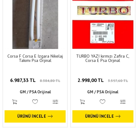
Corsa F Corsa E Izgara Nikelaj
TURBO YAZI kırmızı Zafira C,
Takımı Psa Orjinal
Corsa E Psa Orjinal
6.987,33 TL
2.998,00 TL
8.384,80 TL
3.597,60 TL
GM / PSA Orijinal
GM / PSA Orijinal
ÜRÜNÜ İNCELE
ÜRÜNÜ İNCELE