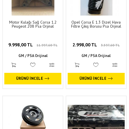
Motor Kulağı Sağ Corsa 1.2
Opel Corsa E 1.3 Dizel Hava
Peugeot 208 Psa Orjinal
Filtre Çıkış Borusu Psa Orjinal
9.998,00 TL
2.998,00 TL
11.997,60 TL
3.597,60 TL
GM / PSA Orijinal
GM / PSA Orijinal
ÜRÜNÜ İNCELE
ÜRÜNÜ İNCELE