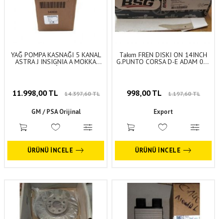
YAĞ POMPA KASNAĞI 5 KANAL
Takım FREN DISKI ON 14INCH
ASTRA J INSIGNIA A MOKKA
G.PUNTO CORSA D-E ADAM 05-
CORSA E MERİVA B A14NET
Bsg Marka
B14NET B12XEL Psa Orjinal
11.998,00 TL
998,00 TL
14.397,60 TL
1.197,60 TL
GM / PSA Orijinal
Export
ÜRÜNÜ İNCELE
ÜRÜNÜ İNCELE