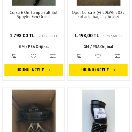
Corsa E Ön Tampon alt Sol
Opel Corsa-E (F) 50kWh 2022
Spoyler Gm Orjinal
sol arka bagaj iç braket
1.798,00 TL
1.498,00 TL
2.157,60 TL
1.797,60 TL
GM / PSA Orijinal
GM / PSA Orijinal
ÜRÜNÜ İNCELE
ÜRÜNÜ İNCELE