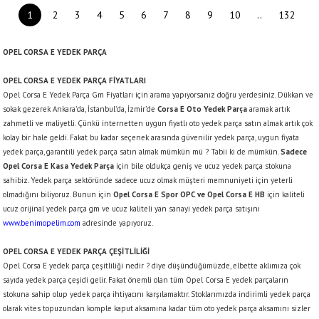
1
2
3
4
5
6
7
8
9
10
..
132
OPEL CORSA E YEDEK PARÇA
OPEL CORSA E YEDEK PARÇA FİYATLARI
Opel Corsa E Yedek Parça Gm Fiyatları için arama yapıyorsanız doğru yerdesiniz. Dükkan ve
sokak gezerek Ankara’da, İstanbul’da, İzmir’de
Corsa E Oto Yedek Parça
aramak artık
zahmetli ve maliyetli. Çünkü internetten uygun fiyatlı oto yedek parça satın almak artık çok
kolay bir hale geldi. Fakat bu kadar seçenek arasında güvenilir yedek parça, uygun fiyata
yedek parça, garantili yedek parça satın almak mümkün mü ? Tabii ki de mümkün.
Sadece
Opel Corsa E Kasa Yedek Parça
için bile oldukça geniş ve ucuz yedek parça stokuna
sahibiz. Yedek parça sektöründe sadece ucuz olmak müşteri memnuniyeti için yeterli
olmadığını biliyoruz. Bunun için
Opel Corsa E Spor OPC ve Opel Corsa E HB
için kaliteli
ucuz orijinal yedek parça gm ve ucuz kaliteli yan sanayi yedek parça satışını
www.benimopelim.com
adresinde yapıyoruz.
OPEL CORSA E YEDEK PARÇA ÇEŞİTLİLİĞİ
Opel Corsa E yedek parça çeşitliliği nedir ? diye düşündüğümüzde, elbette aklımıza çok
sayıda yedek parça çeşidi gelir. Fakat önemli olan tüm Opel Corsa E yedek parçaların
stokuna sahip olup yedek parça ihtiyacını karşılamaktır. Stoklarımızda indirimli yedek parça
olarak vites topuzundan komple kaput aksamına kadar tüm oto yedek parça aksamını sizler