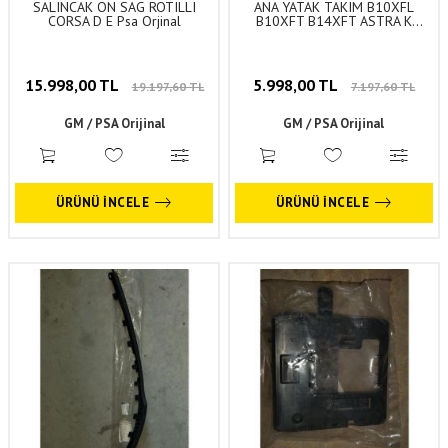
SALINCAK ON SAG ROTILLI
ANA YATAK TAKIM B10XFL
CORSA D E Psa Orjinal
B10XFT B14XFT ASTRA K
CORSA E INSIGNIA B MOKKA
ADAM KARL Gm Orjinal
15.998,00 TL
5.998,00 TL
19.197,60 TL
7.197,60 TL
GM / PSA Orijinal
GM / PSA Orijinal
ÜRÜNÜ İNCELE
ÜRÜNÜ İNCELE