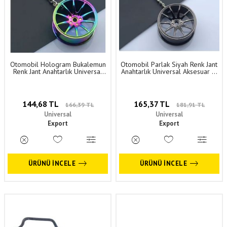
Otomobil Hologram Bukalemun
Otomobil Parlak Siyah Renk Jant
Renk Jant Anahtarlık Universal
Anahtarlık Universal Aksesuar 1.
Aksesuar 1. Sınıf Kaliteli ANH006
Sınıf Kaliteli ANH034
144,68 TL
165,37 TL
166,39 TL
181,91 TL
Universal
Universal
Export
Export
ÜRÜNÜ İNCELE
ÜRÜNÜ İNCELE