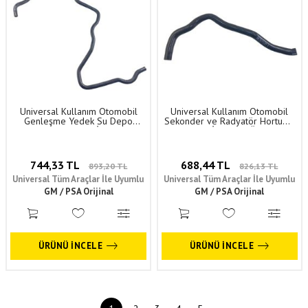
Universal Kullanım Otomobil
Universal Kullanım Otomobil
Genleşme Yedek Su Depo
Sekonder ve Radyatör Hortumu
Hortumu 98 CM (İstenilen
62 CM (İstenilen Ölçüde
Ölçüde Kesilebilir) Orijinal
Kesilebilir) Orijinal
744,33 TL
688,44 TL
893,20 TL
826,13 TL
Universal Tüm Araçlar İle Uyumlu
Universal Tüm Araçlar İle Uyumlu
GM / PSA Orijinal
GM / PSA Orijinal
ÜRÜNÜ İNCELE
ÜRÜNÜ İNCELE