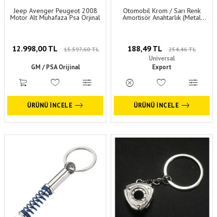
Jeep Avenger Peugeot 2008
Otomobil Krom / Sarı Renk
Motor Alt Muhafaza Psa Orjinal
Amortisör Anahtarlık (Metal
Hacimli) Universal Aksesuar 1.
Sınıf Kaliteli ANH012
12.998,00 TL
188,49 TL
15.597,60 TL
254,46 TL
Universal
GM / PSA Orijinal
Export
ÜRÜNÜ İNCELE
ÜRÜNÜ İNCELE