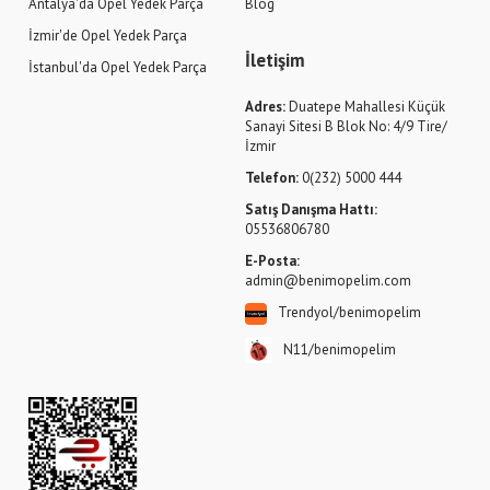
Antalya'da Opel Yedek Parça
Blog
İzmir'de Opel Yedek Parça
İletişim
İstanbul'da Opel Yedek Parça
Adres:
Duatepe Mahallesi Küçük
Sanayi Sitesi B Blok No: 4/9 Tire/
İzmir
Telefon:
0(232) 5000 444
Satış Danışma Hattı:
05536806780
E-Posta:
admin@benimopelim.com
Trendyol/benimopelim
N11/benimopelim