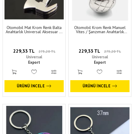
Otomobil Mat Krom Renk Balta
Otomobil Krom Renk Manuel
Anahtarlık Universal Aksesuar 1.
Vites / Şanzıman Anahtarlık
Sınıf Kaliteli ANH014
(Metal Hacimli) Universal
Aksesuar 1. Sınıf Kaliteli ANH040
229,33 TL
229,33 TL
275,20 TL
275,20 TL
Universal
Universal
Export
Export
ÜRÜNÜ İNCELE
ÜRÜNÜ İNCELE