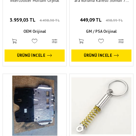
Intercooller Hortum Orjinal
ara koruma Kafesli Somun 7C
m12X150
3.959,03 TL
449,09 TL
4.498,90 TL
498,99 TL
OEM Orijinal
GM / PSA Orijinal
ÜRÜNÜ İNCELE
ÜRÜNÜ İNCELE