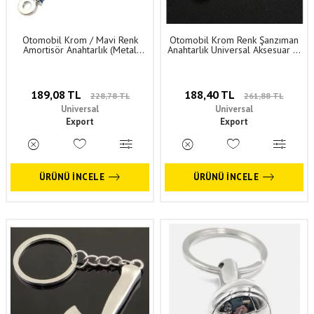
Otomobil Krom / Mavi Renk
Otomobil Krom Renk Şanzıman
Amortisör Anahtarlık (Metal
Anahtarlık Universal Aksesuar 1.
Hacimli) Universal Aksesuar 1.
Sınıf Kaliteli ANH043
Sınıf Kaliteli ANH037
189,08 TL
188,40 TL
228,78 TL
261,88 TL
Universal
Universal
Export
Export
ÜRÜNÜ İNCELE
ÜRÜNÜ İNCELE