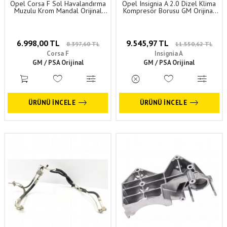
Opel Corsa F Sol Havalandırma
Opel Insignia A 2.0 Dizel Klima
Muzulu Krom Mandal Orijinal
Kompresör Borusu GM Orijinal
98296383Dx
13220107
6.998,00 TL
9.545,97 TL
8.397,60 TL
11.550,62 TL
Corsa F
Insignia A
GM / PSA Orijinal
GM / PSA Orijinal
ÜRÜNÜ İNCELE
ÜRÜNÜ İNCELE