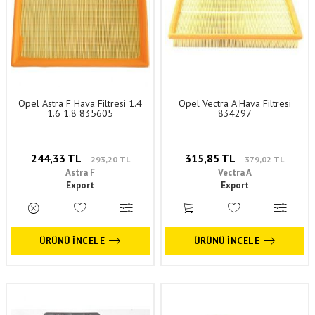
Opel Astra F Hava Filtresi 1.4
Opel Vectra A Hava Filtresi
1.6 1.8 835605
834297
244,33 TL
315,85 TL
293,20 TL
379,02 TL
Astra F
Vectra A
Export
Export
ÜRÜNÜ İNCELE
ÜRÜNÜ İNCELE