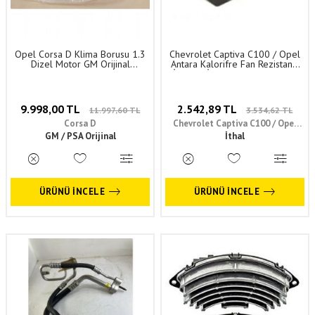
Opel Corsa D Klima Borusu 1.3
Chevrolet Captiva C100 / Opel
Dizel Motor GM Orijinal
Antara Kalorifre Fan Rezistansı
13338410 - 13203335
İthal En İyi Kalite 96629733 -
4803988
9.998,00 TL
2.542,89 TL
11.997,60 TL
3.534,62 TL
Corsa D
Chevrolet Captiva C100 / Opel
GM / PSA Orijinal
Antara
İthal
ÜRÜNÜ İNCELE
ÜRÜNÜ İNCELE