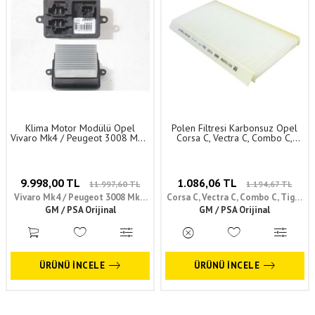
Klima Motor Modülü Opel
Polen Filtresi Karbonsuz Opel
Vivaro Mk4 / Peugeot 3008 Mk2,
Corsa C, Vectra C, Combo C,
5008 Mk2, Expert Mk4, Partner,
Tigra B Orijinal 93172299
Rifter / Citroen Berlingo, Jumpy
6808601
Orijinal 9821291980
9.998,00 TL
1.086,06 TL
11.997,60 TL
1.194,67 TL
Vivaro Mk4 / Peugeot 3008 Mk2,
Corsa C, Vectra C, Combo C, Tigra
5008 Mk2, Expert Mk4, Partner,
GM / PSA Orijinal
GM / PSA Orijinal
B
Rifter / Citroen Berlingo, Jumpy
ÜRÜNÜ İNCELE
ÜRÜNÜ İNCELE