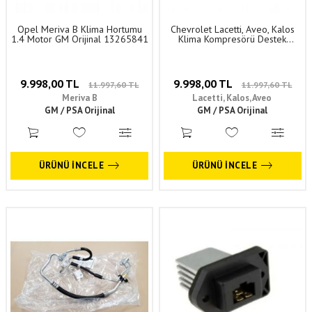
Opel Meriva B Klima Hortumu
Chevrolet Lacetti, Aveo, Kalos
1.4 Motor GM Orijinal 13265841
Klima Kompresörü Destek
Braketi GM Orijinal 96352822
9.998,00 TL
9.998,00 TL
11.997,60 TL
11.997,60 TL
Meriva B
Lacetti, Kalos, Aveo
GM / PSA Orijinal
GM / PSA Orijinal
ÜRÜNÜ İNCELE
ÜRÜNÜ İNCELE