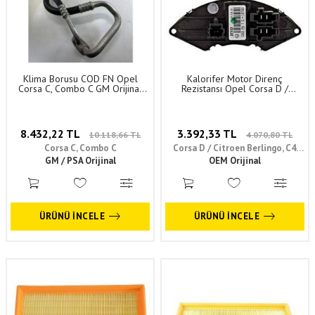
Klima Borusu COD FN Opel
Kalorifer Motor Direnç
Corsa C, Combo C GM Orijinal
Rezistansı Opel Corsa D /
6850663 - 6850665
Citroen Berlingo, C4 Picasso /
Fiat Doblo, Fiorino, Punto /
Peugeot Partner Orijinal
55702441
8.432,22 TL
3.392,33 TL
10.118,66 TL
4.070,80 TL
Corsa C, Combo C
Corsa D / Citroen Berlingo, C4
GM / PSA Orijinal
Picasso / Fiat Doblo, Fiorino,
OEM Orijinal
Punto / Peugeot Partner
ÜRÜNÜ İNCELE
ÜRÜNÜ İNCELE